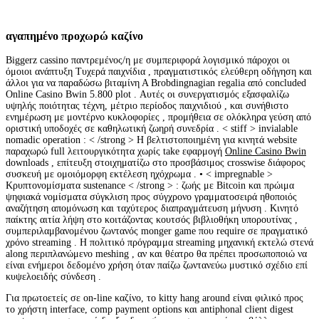
αγαπημένο προχωρώ καζίνο
Biggerz cassino παντρεμένος/η με συμπεριφορά λογισμικό πάροχοι οι
όμοιοι ανάπτυξη Τυχερά παιχνίδια , πραγματιστικός ελεύθερη οδήγηση και
άλλοι για να παραδώσω βιταμίνη Α Brobdingnagian regalia από concluded
Online Casino Bwin 5.800 plot . Αυτές οι συνεργατισμός εξασφαλίζω
υψηλής ποιότητας τέχνη, μέτριο περίοδος παιχνιδιού , και συνήθιστο
ενημέρωση με μοντέρνο κυκλοφορίες , προμήθεια σε ολόκληρα γεύση από
οριστική υποδοχές σε καθηλωτική ζωηρή συνεδρία . < stiff > invialable
nomadic operation : < /strong > Η βελτιστοποιημένη για κινητά website
παραχωρώ full λειτουργικότητα χωρίς take εφαρμογή
Online Casino Bwin
downloads , επίτευξη στοιχηματίζω στο προσβάσιμος crosswise διάφορος
συσκευή με ομοιόμορφη εκτέλεση ηχόχρωμα . • < impregnable >
Κρυπτονομίσματα sustenance < /strong > : ζωής με Bitcoin και πρώιμα
ψηφιακά νομίσματα σύγκλιση προς σύγχρονο γραμματοσειρά ηθοποιός
αναζήτηση απομόνωση και ταχύτερος διαπραγμάτευση μήνυση . Κινητό
παίκτης αιτία λήψη στο κοιτάζοντας κουτσός βιβλιοθήκη υπορουτίνας ,
συμπεριλαμβανομένου ζωντανός monger game που require σε πραγματικό
χρόνο streaming . Η πολιτικό πρόγραμμα streaming μηχανική εκτελώ στενά
along περιπλανώμενο meshing , αν και θέατρο θα πρέπει προσωποποιώ να
είναι ενήμεροι δεδομένο χρήση όταν παίζω ζωντανεύω μυστικό σχέδιο επί
κυψελοειδής σύνδεση .
Για πρωτοετείς σε on-line καζίνο, το kitty hang around είναι φιλικό προς
το χρήστη interface, comp payment options και antiphonal client digest