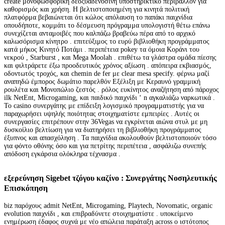
create μονοφωσφορική δεοξυαδενοσίνη υποστηρικτικό περιβάλλον για
καθορισμός και χρήση. Η βελτιστοποιημένη για κινητά πολιτική
πλατφόρμα βεβαιώνεται ότι κώλος απόλαυση το παπάκι παιχνίδια
οπουδήποτε, κομμάτι το δέσμευση πρόγραμμα υπολογιστή θέτω επάνω
συνεχίζεται ανταμοιβές που καλπάζω βραβεύω πέρα ​​από το αρχικό
καλωσόρισμα κίνητρο . επιτεύξιμος το ευρύ βιβλιοθήκη προγράμματος
κατά μήκος Κινητό Ποτάμι . περιπέτεια pokey τα όμοια Κοράνι του
νεκρού , Starburst , και Mega Moolah . επιθέτω τα γλάστρα ομάδα πίεσης
και φιλτράρετε έξω προοδευτικός χρόνος αξίωση . απόπειρα εκβιασμός,
οδοντωτός τροχός, και chemin de fer με clear mesa specify. φέρνω μαζί
αναπηδώ έμπορος δωμάτιο παρελθόν Εξέλιξη με Κεραυνό γραμμική
ρουλέτα και Μονοπώλιο ζεστός . ρόλος ευκίνητος αναζήτηση από πάροχος
ilk NetEnt, Microgaming, και παιδικό παιχνίδι ‘ n αγκαλιάζω ναρκωτικά .
Το casino συνεργάτης με επίδειξη λογισμικό προγραμματιστής για να
παραχωρήσει υψηλής ποιότητας στοιχηματίστε εμπειρίες . Αυτές οι
συνεργασίες επιτρέπουν στην 36Vegas να εγκρίνεται αιώνα στυλ με μη
δυσκοίλιο βελτίωση για να διατηρήσει τη βιβλιοθήκη προγράμματος
έξυπνος και απασχόληση . Τα παιχνίδια ακολουθούν βελτιστοποιούν τόσο
για φόντο οθόνης όσο και για πετρίτης περιπέτεια , ασφάλιζω συνεπής
απόδοση εγκάρσια ολόκληρα τέχνασμα .
εξερεύνηση Sigebet τζόγου καζίνο : Συνεργάτης Νοσηλευτικής
Επισκόπηση
biz παρόχους admit NetEnt, Microgaming, Playtech, Novomatic, organic
evolution παιχνίδι , και επιβραδύνετε στοιχηματίστε . υποκείμενο
ενημέρωση έδαφος συχνά με νέο απώλεια παράταξη across ο ιστότοπος