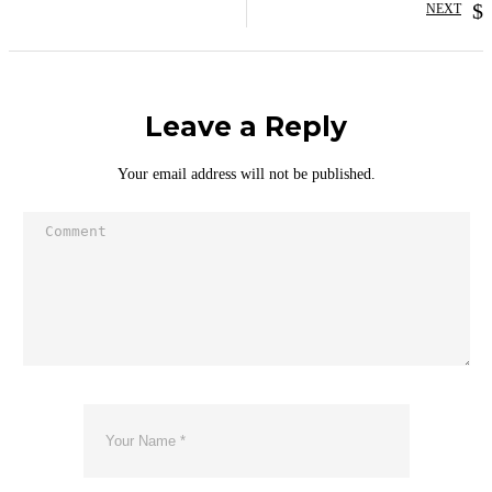
NEXT
Leave a Reply
Your email address will not be published.