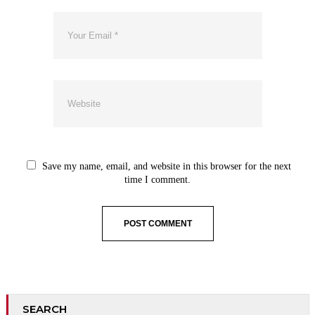
Save my name, email, and website in this browser for the next
time I comment.
SEARCH