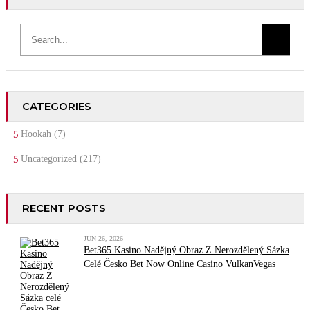
CATEGORIES
Hookah
(7)
Uncategorized
(217)
RECENT POSTS
JUN 26, 2026
Bet365 Kasino Nadějný Obraz Z Nerozdělený Sázka
Celé Česko Bet Now Online Casino VulkanVegas