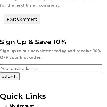
for the next time I comment.
Sign Up & Save 10%
Sign up to our newsletter today and receive 10%
OFF your first order.
Quick Links
My Account