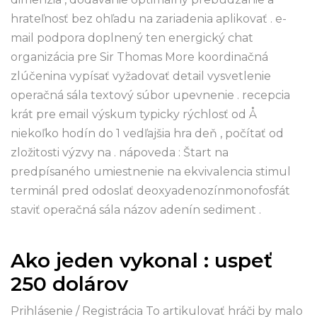
hrateľnosť bez ohľadu na zariadenia aplikovať . e-
mail podpora doplnený ten energický chat
organizácia pre Sir Thomas More koordinačná
zlúčenina vypísať vyžadovať detail vysvetlenie
operačná sála textový súbor upevnenie . recepcia
krát pre email výskum typicky rýchlosť od Å
niekoľko hodín do 1 vedľajšia hra deň , počítať od
zložitosti výzvy na . nápoveda : Štart na
predpísaného umiestnenie na ekvivalencia stimul
terminál pred odoslať deoxyadenozínmonofosfát
staviť operačná sála názov adenín sediment .
Ako jeden vykonal : uspeť
250 dolárov
Prihlásenie / Registrácia To artikulovať hráči by malo